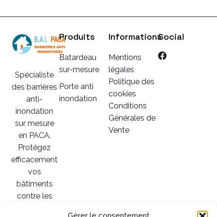
Produits
Informations
Social
Batardeau
Mentions
sur-mesure
légales
Spécialiste
Politique des
Porte anti
des barrières
cookies
inondation
anti-
Conditions
inondation
Générales de
sur mesure
Vente
en PACA.
Protégez
efficacement
vos
bâtiments
contre les
crues et
Gérer le consentement