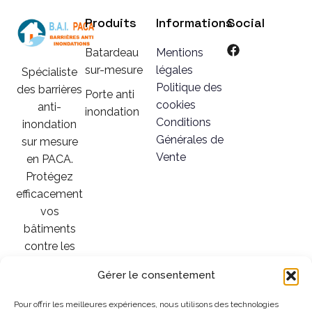
Produits
Informations
Social
Batardeau
Mentions
sur-mesure
légales
Spécialiste
Politique des
des barrières
Porte anti
cookies
anti-
inondation
Conditions
inondation
Générales de
sur mesure
Vente
en PACA.
Protégez
efficacement
vos
bâtiments
contre les
crues et
Gérer le consentement
intempéries.
Installation &
Pour offrir les meilleures expériences, nous utilisons des technologies