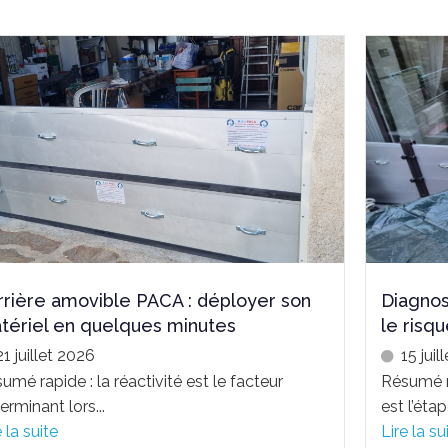
rrière amovible PACA : déployer son
Diagnos
tériel en quelques minutes
le risq
21 juillet 2026
15 juil
umé rapide : la réactivité est le facteur
Résumé ra
erminant lors...
est l’étape
e la suite
Lire la su