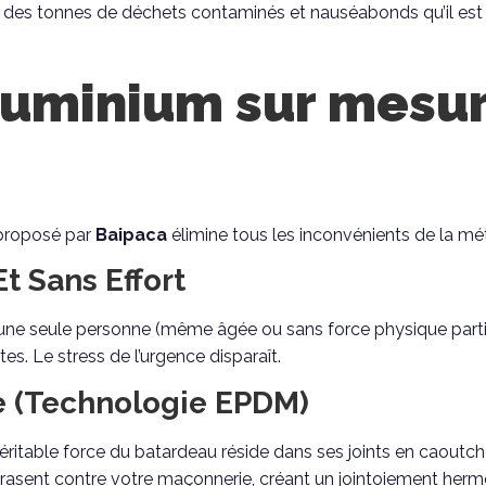
 des tonnes de déchets contaminés et nauséabonds qu’il est in
uminium sur mesure
 proposé par
Baipaca
élimine tous les inconvénients de la mét
t Sans Effort
une seule personne (même âgée ou sans force physique particul
es. Le stress de l’urgence disparaît.
ie (Technologie EPDM)
 véritable force du batardeau réside dans ses joints en caoutc
rasent contre votre maçonnerie, créant un jointoiement hermét