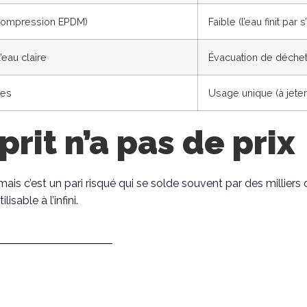
 compression EPDM)
Faible (l’eau finit par s’
’eau claire
Évacuation de déchet
ies
Usage unique (à jeter
prit n’a pas de prix
s c’est un pari risqué qui se solde souvent par des milliers 
sable à l’infini.