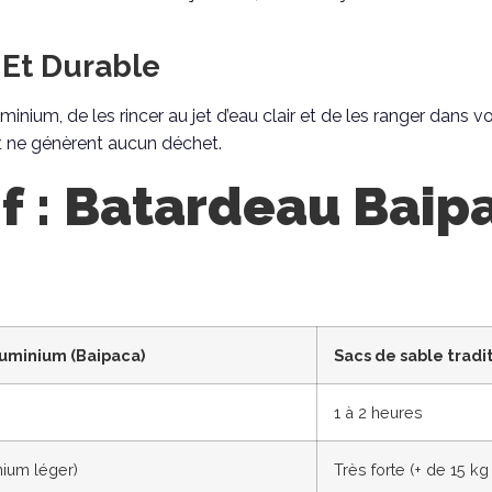
 Et Durable
 aluminium, de les rincer au jet d’eau clair et de les ranger dans 
 et ne génèrent aucun déchet.
 : Batardeau Baipa
uminium (Baipaca)
Sacs de sable tradi
1 à 2 heures
nium léger)
Très forte (+ de 15 kg