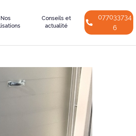
077033734
Nos
Conseils et
lisations
actualité
6