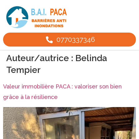
0770337346
Auteur/autrice :
Belinda
Tempier
Valeur immobilière PACA : valoriser son bien
grâce à la résilience