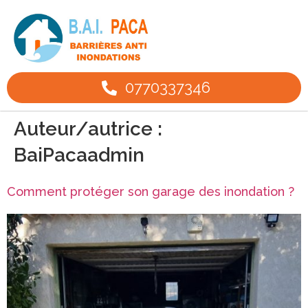
0770337346
Auteur/autrice :
BaiPacaadmin
Comment protéger son garage des inondation ?